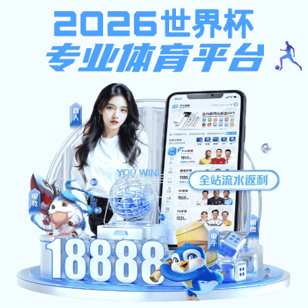
开云kaiyun(中国)
· 观赛体验
版权内容合...
检测第三方登...
用过就回不去...
体育报道
范志毅头槌
挂牌出售
开云体育app登录入口-开云体育
中国-让快乐更加温暖动人
我们相信，激励与约束并重，才能打造有战斗力的团
队。
搜索筛选更高效...