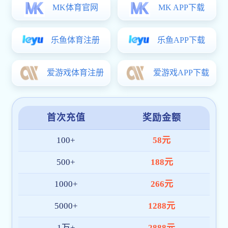
企业数据
隐私
政
解说
文字
接口
保护
策
精选
直播
承诺
引
频道
厅
本政策适
言
我们使
平台
平台
用年龄：
儿童
用火山
可能
不对
未满 14 周
用户
引擎提
会在
用户
岁的未成
无法
供视频
服务
基于
年人应在
使用
分发服
中展
数据
监护人同
社区
务，仅
示广
做出
意下使用
社交
传输视
告，
的投
服务。
功
频流。
您对
资行
能。
此不
为负
持异
责。